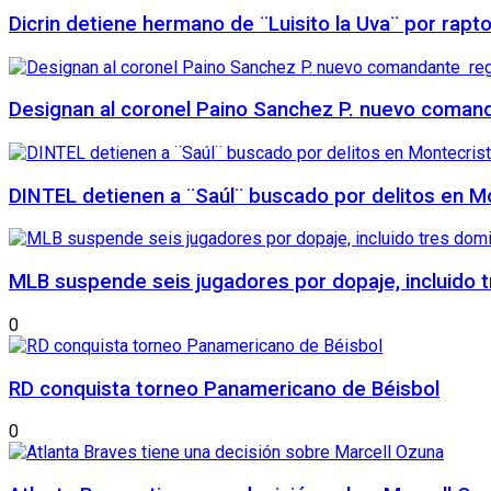
Dicrin detiene hermano de ¨Luisito la Uva¨ por rapt
Designan al coronel Paino Sanchez P. nuevo comanda
DINTEL detienen a ¨Saúl¨ buscado por delitos en Mo
MLB suspende seis jugadores por dopaje, incluido 
0
RD conquista torneo Panamericano de Béisbol
0