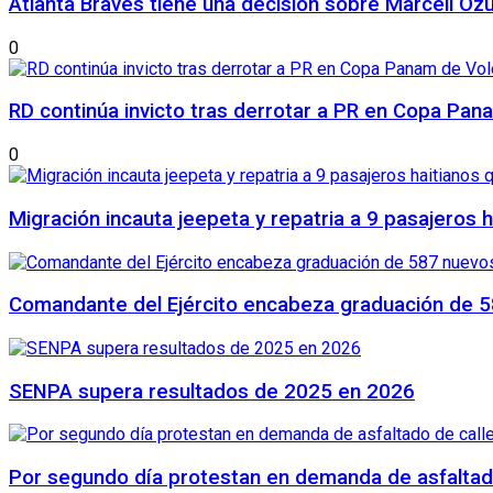
Atlanta Braves tiene una decisión sobre Marcell Oz
0
RD continúa invicto tras derrotar a PR en Copa Pan
0
Migración incauta jeepeta y repatria a 9 pasajeros 
Comandante del Ejército encabeza graduación de 5
SENPA supera resultados de 2025 en 2026
Por segundo día protestan en demanda de asfaltado