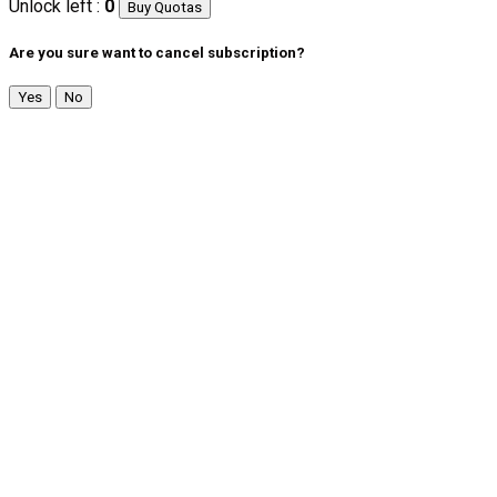
Unlock left :
0
Buy Quotas
Are you sure want to cancel subscription?
Yes
No