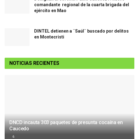
comandante regional de la cuarta brigada del
ejército en Mao
DINTEL detienen a ¨Saúl¨ buscado por delitos
en Montecristi
NOTICIAS RECIENTES
DNCD incauta 303 paquetes de presunta cocaína en
Caucedo
6