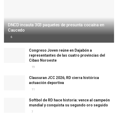
DNCD incauta 303 paquetes de presunta cocaína en
Caucedo
6
Congreso Joven reúne en Dajabón a
representantes de las cuatro provincias del
Cibao Noroeste
19
Clausuran JCC 2026; RD cierra histórica
actuación deportiva
11
Softbol de RD hace historia: vence al campeón
mundial y conquista su segundo oro seguido
7