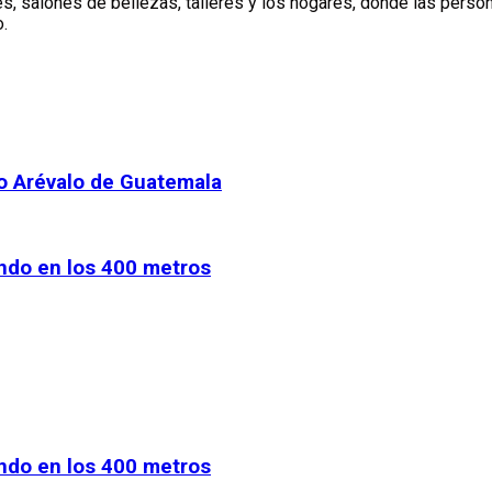
 salones de bellezas, talleres y los hogares, donde las perso
o.
do Arévalo de Guatemala
undo en los 400 metros
undo en los 400 metros