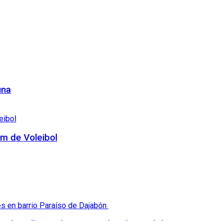
una
am de Voleibol