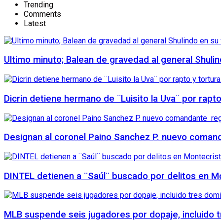
Trending
Comments
Latest
Ultimo minuto; Balean de gravedad al general Shuli
Dicrin detiene hermano de ¨Luisito la Uva¨ por rapt
Designan al coronel Paino Sanchez P. nuevo comanda
DINTEL detienen a ¨Saúl¨ buscado por delitos en Mo
MLB suspende seis jugadores por dopaje, incluido 