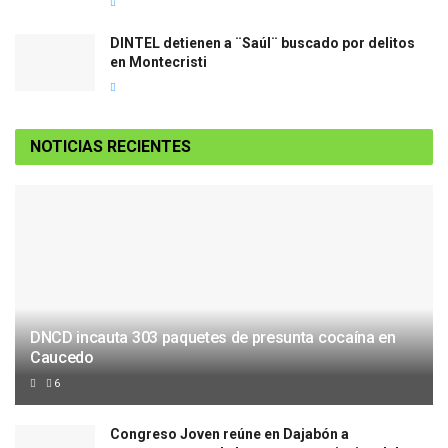
DINTEL detienen a ¨Saúl¨ buscado por delitos
en Montecristi
NOTICIAS RECIENTES
DNCD incauta 303 paquetes de presunta cocaína en
Caucedo
6
Congreso Joven reúne en Dajabón a