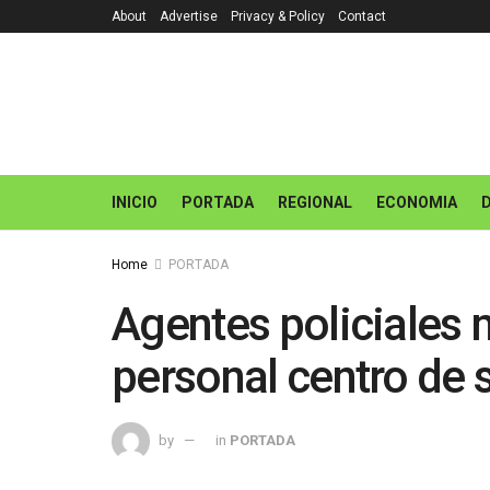
About
Advertise
Privacy & Policy
Contact
INICIO
PORTADA
REGIONAL
ECONOMIA
Home
PORTADA
Agentes policiales 
personal centro de 
by
in
PORTADA