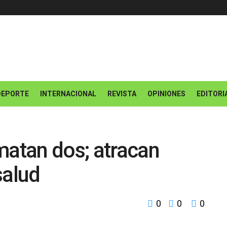
DEPORTE
INTERNACIONAL
REVISTA
OPINIONES
EDITORI
matan dos; atracan
salud
0
0
0