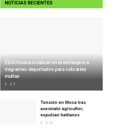
NOTICIAS RECIENTES
EEUU busca localizar en el extranjero a
migrantes deportados para cobrarles
multas
7
Tensión en Moca tras
asesinato agricultor;
expulsan haitianos
12