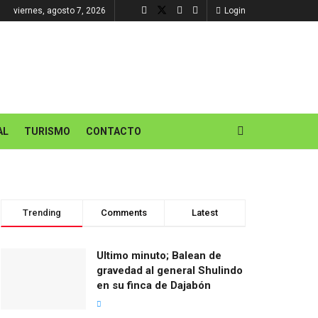
viernes, agosto 7, 2026
Login
AL
TURISMO
CONTACTO
Trending
Comments
Latest
Ultimo minuto; Balean de
gravedad al general Shulindo
en su finca de Dajabón