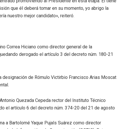
entrado promoviendo al Presidente en esta etapa. Él tiene
cisión que él deberá tomar en su momento, yo abrigo la
ía nuestro mejor candidato», reiteró.
no Correa Hiciano como director general de la
uedando derogado el artículo 3 del decreto núm. 180-21
la designación de Rómulo Victirbio Francisco Arias Moscat
ntal.
 Antonio Quezada Cepeda rector del Instituto Técnico
do el artículo 6 del decreto núm. 374-20 del 21 de agosto
gna a Bartolomé Yaque Pujals Suárez como director