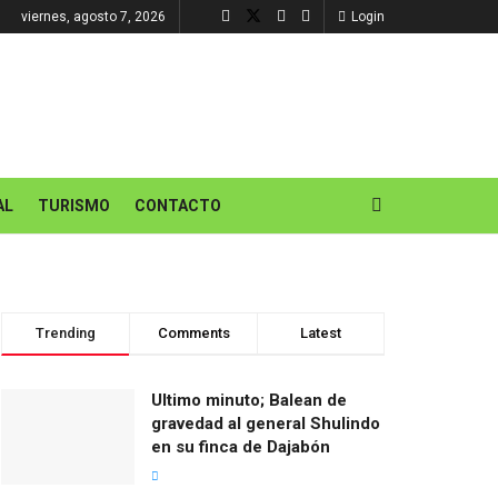
viernes, agosto 7, 2026
Login
AL
TURISMO
CONTACTO
Trending
Comments
Latest
Ultimo minuto; Balean de
gravedad al general Shulindo
en su finca de Dajabón