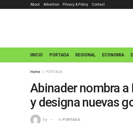
About
Advertise
Privacy & Policy
Contact
INICIO
PORTADA
REGIONAL
ECONOMIA
Home
PORTADA
Abinader nombra a
y designa nuevas g
by
in
PORTADA