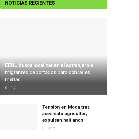
NOTICIAS RECIENTES
EEUU busca localizar en el extranjero a
migrantes deportados para cobrarles
multas
7
Tensión en Moca tras
asesinato agricultor;
expulsan haitianos
12