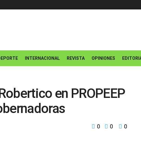
DEPORTE
INTERNACIONAL
REVISTA
OPINIONES
EDITORI
 Robertico en PROPEEP
obernadoras
0
0
0