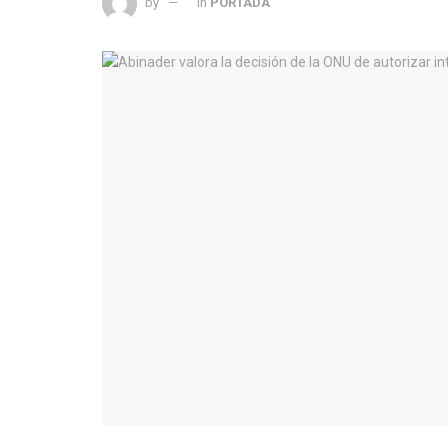
by
in
PORTADA