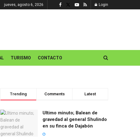
jueves, agosto 6, 2026
Login
AL
TURISMO
CONTACTO
Trending
Comments
Latest
Ultimo minuto; Balean de
gravedad al general Shulindo
en su finca de Dajabón