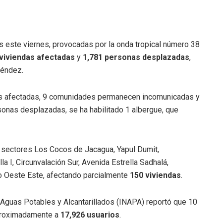
as este viernes, provocadas por la onda tropical número 38
viviendas afectadas
y
1,781 personas desplazadas
,
Méndez.
das afectadas, 9 comunidades permanecen incomunicadas y
sonas desplazadas, se ha habilitado 1 albergue, que
 sectores Los Cocos de Jacagua, Yapul Dumit,
la I, Circunvalación Sur, Avenida Estrella Sadhalá,
go Oeste Este, afectando parcialmente
150 viviendas
.
de Aguas Potables y Alcantarillados (INAPA) reportó que 10
aproximadamente a
17,926 usuarios
.