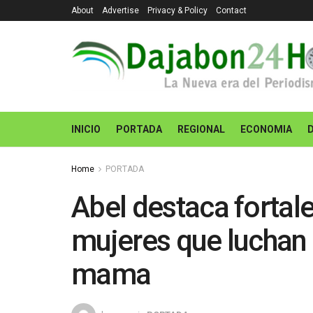
About
Advertise
Privacy & Policy
Contact
INICIO
PORTADA
REGIONAL
ECONOMIA
Home
PORTADA
Abel destaca fortale
mujeres que luchan 
mama