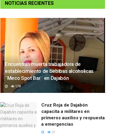
NOTICIAS RECIENTES
Encuentran muerta trabajadora de
establecimiento de bebibas alcoholicas
¨Meco Spot Bar¨ en Dajabón
178
Cruz Roja de Dajabón
capacita a militares en
primeros auxilios y respuesta
a emergencias
21