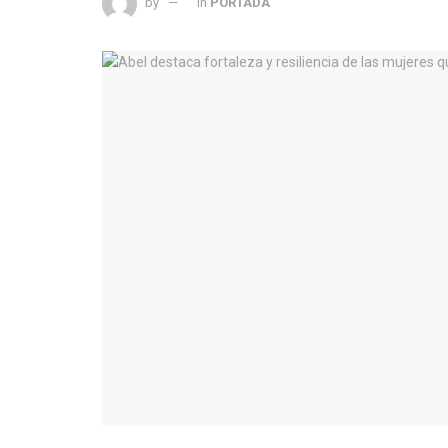
by
in
PORTADA