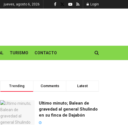
jueves, agosto 6, 2026
Login
AL
TURISMO
CONTACTO
Trending
Comments
Latest
Ultimo minuto; Balean de
gravedad al general Shulindo
en su finca de Dajabón